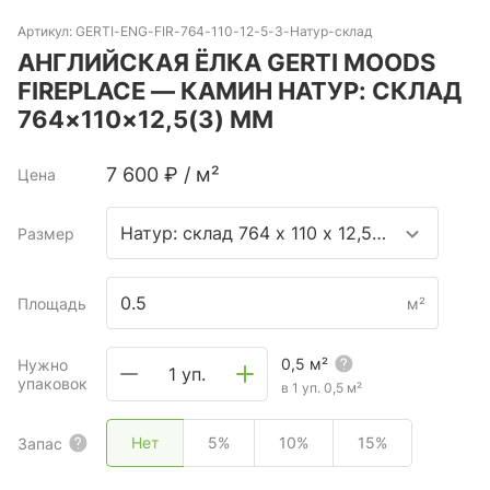
Артикул:
GERTI-ENG-FIR-764-110-12-5-3-Натур-склад
АНГЛИЙСКАЯ ЁЛКА GERTI MOODS
FIREPLACE — КАМИН НАТУР: СКЛАД
764×110×12,5(3) ММ
7 600
₽
/
м²
Цена
Натур: склад 764 х 110 х 12,5(3) мм
Размер
Площадь
м²
0,5
м²
Нужно
1 уп.
упаковок
в 1 уп.
0,5
м²
Нет
5%
10%
15%
Запас