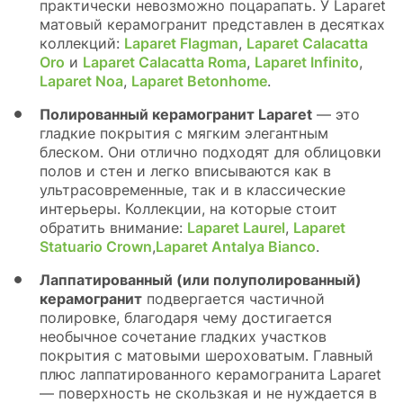
практически невозможно поцарапать. У Laparet
матовый керамогранит представлен в десятках
коллекций:
Laparet Flagman
,
Laparet Calacatta
Oro
и
Laparet Calacatta Romа
,
Laparet Infinito
,
Laparet Noa
,
Laparet Betonhome
.
Полированный керамогранит Laparet
— это
гладкие покрытия с мягким элегантным
блеском. Они отлично подходят для облицовки
полов и стен и легко вписываются как в
ультрасовременные, так и в классические
интерьеры. Коллекции, на которые стоит
обратить внимание:
Laparet Laurel
,
Laparet
Statuario Crown
,
Laparet Antalya Bianco
.
Лаппатированный (или полуполированный)
керамогранит
подвергается частичной
полировке, благодаря чему достигается
необычное сочетание гладких участков
покрытия с матовыми шероховатым. Главный
плюс лаппатированного керамогранита Laparet
— поверхность не скользкая и не нуждается в