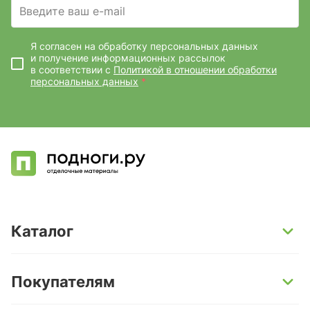
Введите ваш e-mail
Я согласен на обработку персональных данных
и получение информационных рассылок
в соответствии с
Политикой в отношении обработки
персональных данных
*
Каталог
SPC-ламинат
Покупателям
Кварц-винил и LVT-плитка