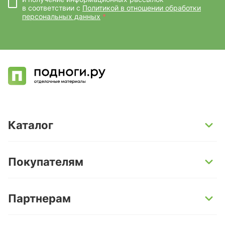
в соответствии с
Политикой в отношении обработки
персональных данных
*
Каталог
SPC-ламинат
Покупателям
Кварц-винил и LVT-плитка
Инженерная доска
Способы оплаты
Партнерам
Ламинат
Условия доставки
Керамогранит
Гарантии
Поставщикам