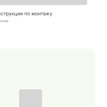
струкции по монтажу
Интерь
татей
9 статей