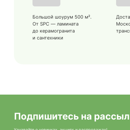
Большой шоурум 500 м².
Доста
От SPC — ламината
Моско
до керамогранита
транс
и сантехники
Подпишитесь на рассыл
Узнавайте о новинках, акциях и распродажах!