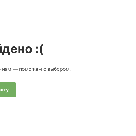
дено :(
е нам — поможем с выбором!
анту