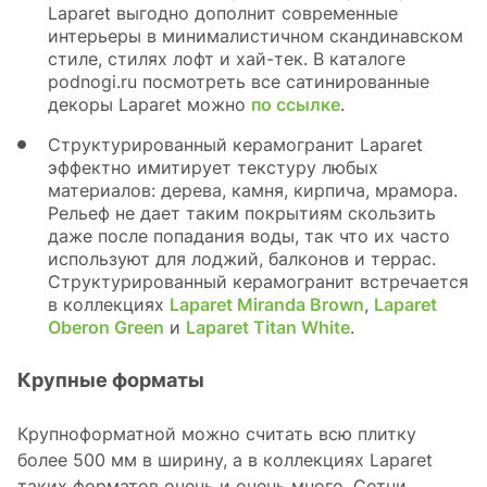
Laparet выгодно дополнит современные
интерьеры в минималистичном скандинавском
стиле, стилях лофт и хай-тек. В каталоге
podnogi.ru посмотреть все сатинированные
декоры Laparet можно
по ссылке
.
Структурированный керамогранит Laparet
эффектно имитирует текстуру любых
материалов: дерева, камня, кирпича, мрамора.
Рельеф не дает таким покрытиям скользить
даже после попадания воды, так что их часто
используют для лоджий, балконов и террас.
Структурированный керамогранит встречается
в коллекциях
Laparet Miranda Brown
,
Laparet
Oberon Green
и
Laparet Titan White
.
Крупные форматы
Крупноформатной можно считать всю плитку
более 500 мм в ширину, а в коллекциях Laparet
таких форматов очень и очень много. Сотни