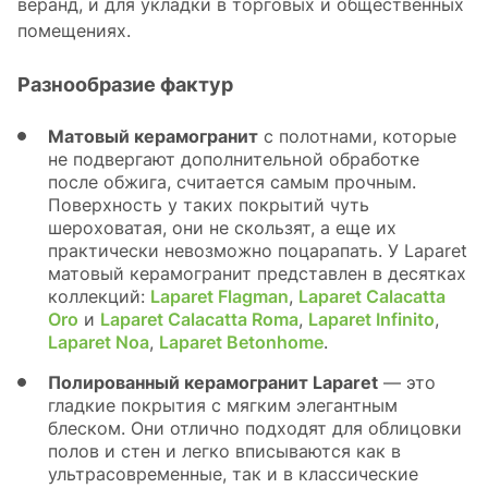
веранд, и для укладки в торговых и общественных
помещениях.
Разнообразие фактур
Матовый керамогранит
c полотнами, которые
не подвергают дополнительной обработке
после обжига, считается самым прочным.
Поверхность у таких покрытий чуть
шероховатая, они не скользят, а еще их
практически невозможно поцарапать. У Laparet
матовый керамогранит представлен в десятках
коллекций:
Laparet Flagman
,
Laparet Calacatta
Oro
и
Laparet Calacatta Romа
,
Laparet Infinito
,
Laparet Noa
,
Laparet Betonhome
.
Полированный керамогранит Laparet
— это
гладкие покрытия с мягким элегантным
блеском. Они отлично подходят для облицовки
полов и стен и легко вписываются как в
ультрасовременные, так и в классические