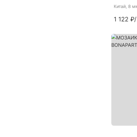
Китай
, 8 м
1 122 ₽
/