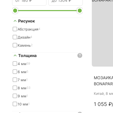
Рисунок
Абстракция
4
Дизайн
4
Камень
2
Толщина
4 мм
59
6 мм
5
МОЗАИКА
7 мм
1
BONAPAR
8 мм
33
Китай
, 8 м
9 мм
1
1 055 ₽
10 мм
1