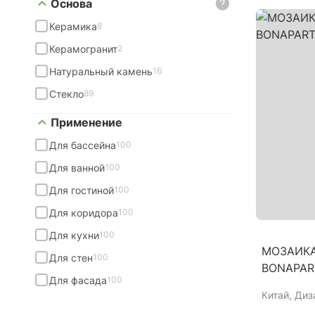
Основа
Керамика
8
Керамогранит
2
Натуральный камень
16
Стекло
89
Применение
Для бассейна
100
Для ванной
100
Для гостиной
100
Для коридора
100
Для кухни
100
МОЗАИКА
Для стен
100
BONAPAR
Для фасада
100
Китай
, Диз