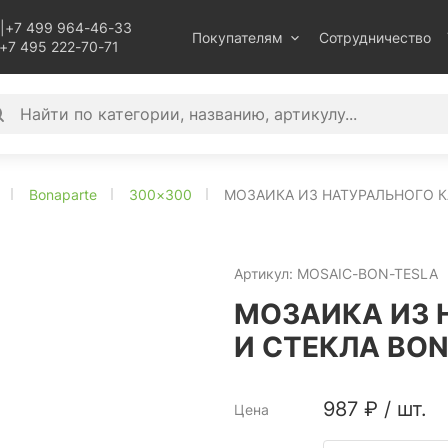
|
+7 499 964-46-33
Покупателям
Сотрудничество
+7 495 222-70-71
Bonaparte
300×300
МОЗАИКА ИЗ НАТУРАЛЬНОГО К
Артикул:
MOSAIC-BON-TESLA
МОЗАИКА ИЗ 
И СТЕКЛА BON
987
₽
/
шт.
Цена