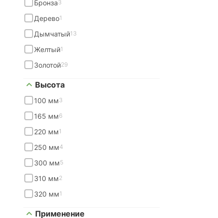
Бронза
3
Дерево
1
Дымчатый
13
Желтый
1
Золотой
29
Высота
100 мм
3
165 мм
6
220 мм
1
250 мм
4
300 мм
5
310 мм
2
320 мм
1
Применение