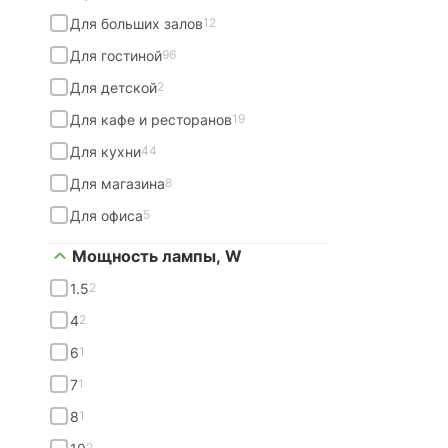
Для больших залов
12
Для гостиной
96
Для детской
2
Для кафе и ресторанов
19
Для кухни
44
Для магазина
8
Для офиса
5
Мощность лампы, W
1.5
2
4
2
6
1
7
1
8
1
2