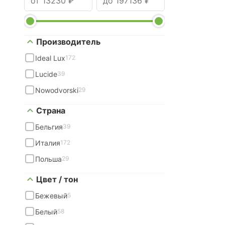
Производитель
Ideal Lux
172
Lucide
39
Nowodvorski
29
Страна
Бельгия
39
Италия
172
Польша
29
Цвет / тон
Бежевый
5
Белый
58