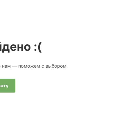
дено :(
е нам — поможем с выбором!
анту