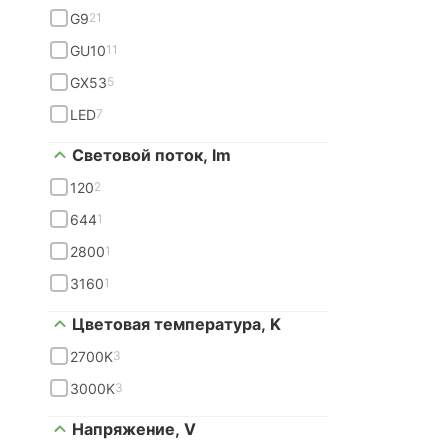
G9
21
GU10
11
GX53
5
LED
7
Световой поток, lm
120
2
644
1
2800
1
3160
1
Цветовая температура, K
2700K
3
3000K
3
Напряжение, V