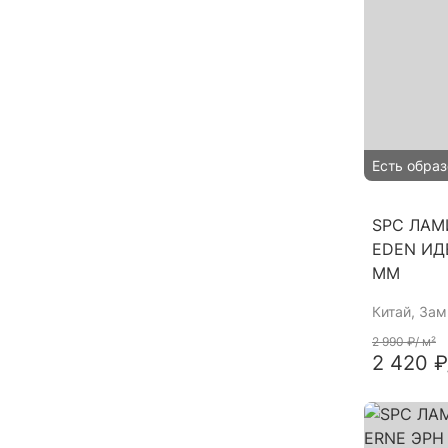
Есть образ
SPC ЛАМ
EDEN ИД
ММ
Китай
, За
2 990 ₽
/ м²
2 420 ₽