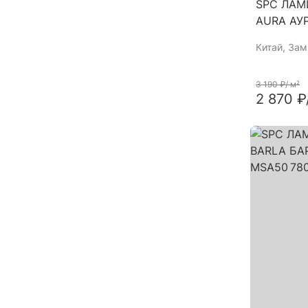
SPC ЛАМ
AURA АУ
Китай
, За
3 190 ₽
/ м²
2 870 ₽