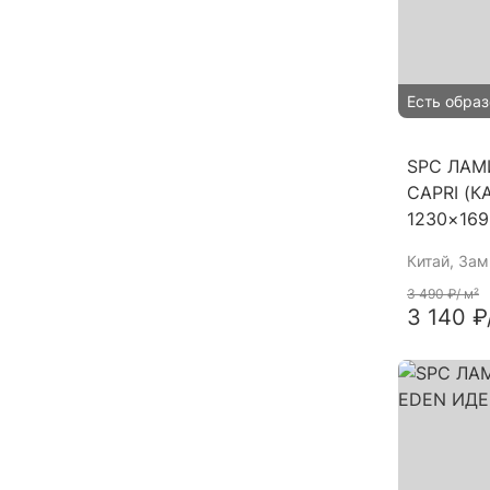
Есть образ
SPC ЛАМ
CAPRI (К
1230×16
Китай
, За
3 490 ₽
/ м²
3 140 ₽