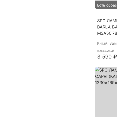
Есть образ
SPC ЛАМ
BARLA Б
MSA50 7
Китай
, За
3 990 ₽
/ м²
3 590 ₽