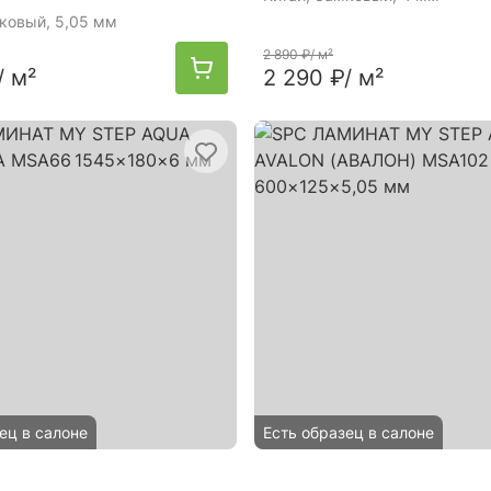
мковый, 5,05 мм
2 890 ₽
/ м²
/ м²
2 290 ₽
/ м²
ец в салоне
Есть образец в салоне