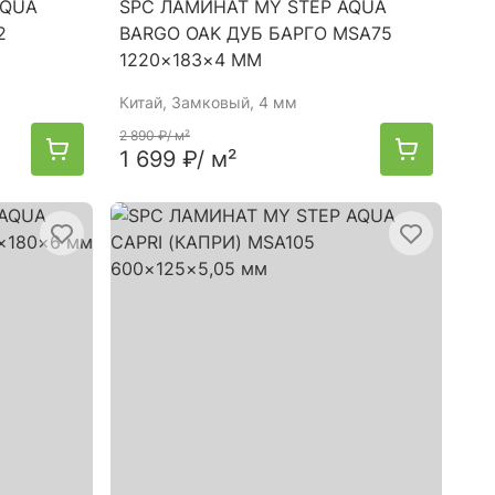
AQUA
SPC ЛАМИНАТ MY STEP AQUA
2
BARGO OAK ДУБ БАРГО MSA75
1220×183×4 ММ
Китай
, Замковый, 4 мм
2 890 ₽
/ м²
1 699 ₽
/ м²