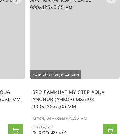
Есть образец в салоне
AQUA
SPC ЛАМИНАТ MY STEP AQUA
180×6 ММ
ANCHOR (АНКОР) MSA103
600×125×5,05 ММ
Китай
, Замковый, 5,05 мм
3 690 ₽
/ м²
3 320 ₽
/ м²