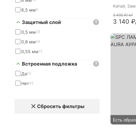
6 мм
Китай
, За
6,5 мм
8
3 490 ₽
/ м²
3 140 ₽
Защитный слой
0,5 мм
28
0,6 мм
64
0,55 мм
15
Встроенная подложка
Да
62
Нет
45
Сбросить фильтры
Есть образ