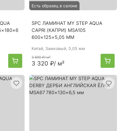
Есть образец в салоне
AQUA
SPC ЛАМИНАТ MY STEP AQUA
5×180×6
CAPRI (КАПРИ) MSA105
600×125×5,05 ММ
Китай
, Замковый, 5,05 мм
3 690 ₽
/ м²
3 320 ₽
/ м²