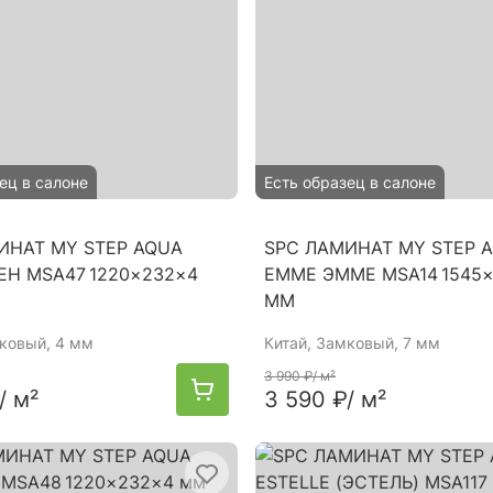
ец в салоне
Есть образец в салоне
ИНАТ MY STEP AQUA
SPC ЛАМИНАТ MY STEP 
ЕН MSA47 1220×232×4
EMME ЭММЕ MSA14 1545×
ММ
мковый, 4 мм
Китай
, Замковый, 7 мм
3 990 ₽
/ м²
/ м²
3 590 ₽
/ м²