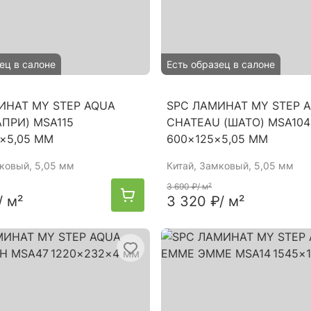
ец в салоне
Есть образец в салоне
ИНАТ MY STEP AQUA
SPC ЛАМИНАТ MY STEP 
АПРИ) MSA115
CHATEAU (ШАТО) MSA10
9×5,05 ММ
600×125×5,05 ММ
мковый, 5,05 мм
Китай
, Замковый, 5,05 мм
3 690 ₽
/ м²
/ м²
3 320 ₽
/ м²