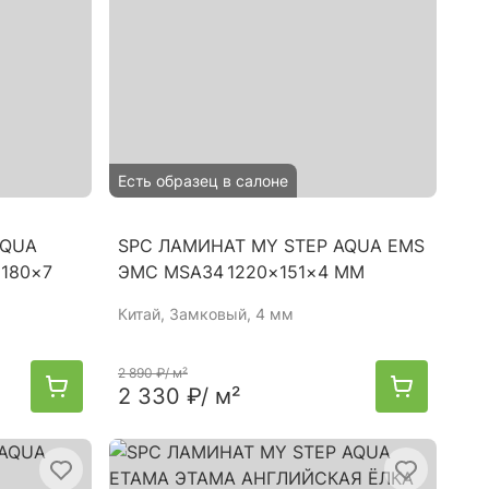
Есть образец в салоне
AQUA
SPC ЛАМИНАТ MY STEP AQUA EMS
180×7
ЭМС MSA34 1220×151×4 ММ
Китай
, Замковый, 4 мм
2 890 ₽
/ м²
2 330 ₽
/ м²