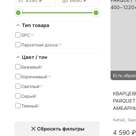
Тип товара
SPC
20
Паркетная доска
20
Цвет / тон
Бежевый
3
Есть образ
Коричневый
19
Светлый
11
КВАРЦЕВ
Серый
2
PARQUET
Темный
5
АМБАРНЫ
Китай
, За
Сбросить фильтры
4 590 ₽