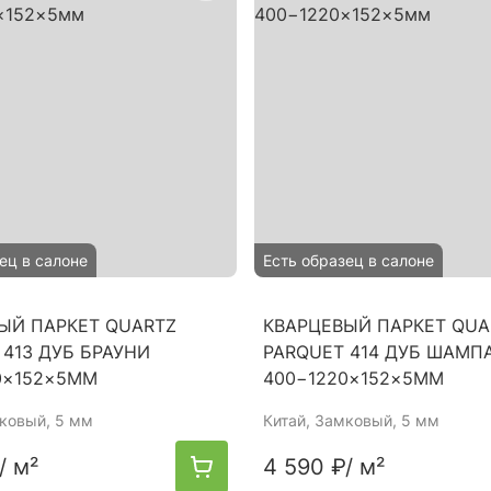
ец в салоне
Есть образец в салоне
ЫЙ ПАРКЕТ QUARTZ
КВАРЦЕВЫЙ ПАРКЕТ QUA
 413 ДУБ БРАУНИ
PARQUET 414 ДУБ ШАМП
0×152×5ММ
400−1220×152×5ММ
мковый, 5 мм
Китай
, Замковый, 5 мм
/ м²
4 590 ₽
/ м²