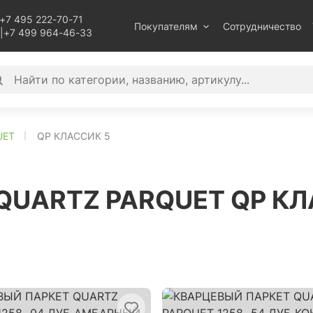
+7 495 222-70-71
Покупателям
Сотрудничество
|
+7 499 964-46-33
UET
QP КЛАССИК 5
 QUARTZ PARQUET QP К