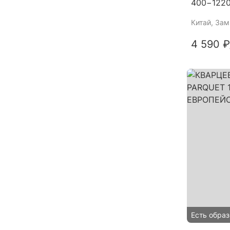
400−122
Китай
, За
4 590 ₽
Есть образ