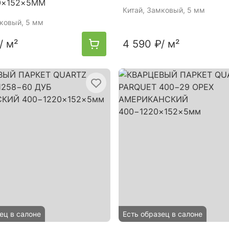
0×152×5ММ
Китай
, Замковый, 5 мм
мковый, 5 мм
/ м²
4 590 ₽
/ м²
ец в салоне
Есть образец в салоне