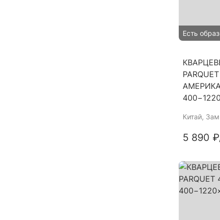
Есть образ
КВАРЦЕВ
PARQUET
АМЕРИК
400−122
Китай
, За
5 890 ₽