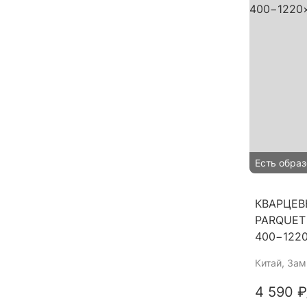
Есть образ
КВАРЦЕВ
PARQUET
400−122
Китай
, За
4 590 ₽