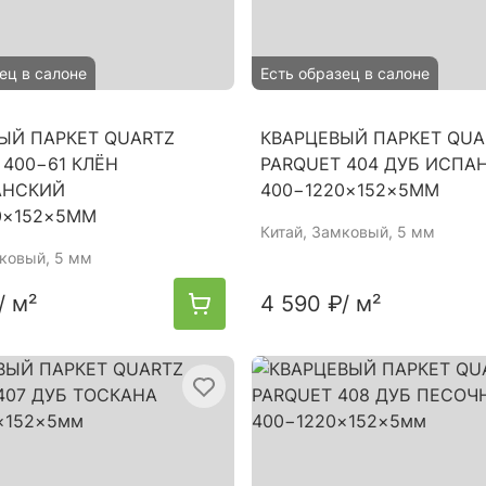
ец в салоне
Есть образец в салоне
ЫЙ ПАРКЕТ QUARTZ
КВАРЦЕВЫЙ ПАРКЕТ QUA
 400−61 КЛЁН
PARQUET 404 ДУБ ИСПА
АНСКИЙ
400−1220×152×5ММ
0×152×5ММ
Китай
, Замковый, 5 мм
мковый, 5 мм
/ м²
4 590 ₽
/ м²