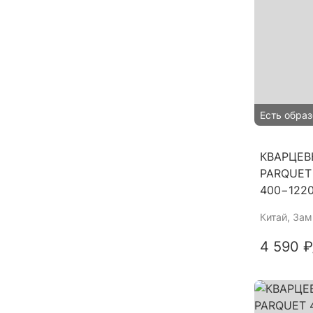
Есть образ
КВАРЦЕВ
PARQUET
400−122
Китай
, За
4 590 ₽