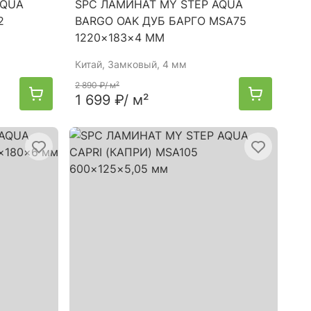
AQUA
SPC ЛАМИНАТ MY STEP AQUA
2
BARGO OAK ДУБ БАРГО MSA75
1220×183×4 ММ
Китай
, Замковый, 4 мм
2 890 ₽
/ м²
1 699 ₽
/ м²