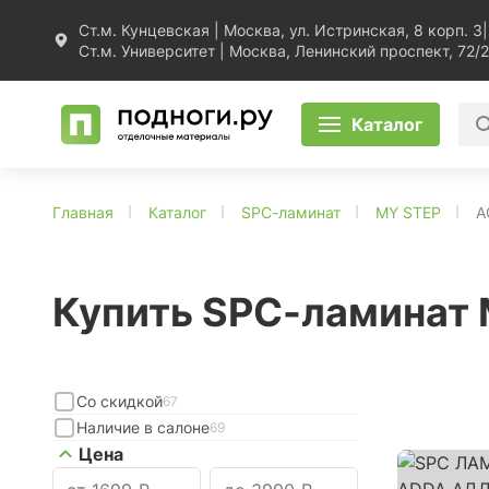
Ст.м. Кунцевская | Москва, ул. Истринская, 8 корп. 3
|
Ст.м. Университет | Москва, Ленинский проспект, 72/2
Каталог
Главная
Каталог
SPC-ламинат
MY STEP
A
Купить SPC-ламинат
Со скидкой
67
Наличие в салоне
69
Цена