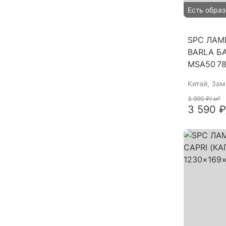
Есть образ
SPC ЛАМ
BARLA Б
MSA50 7
Китай
, За
3 990 ₽
/ м²
3 590 ₽