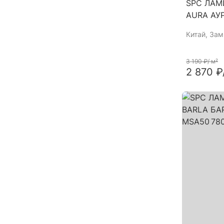
SPC ЛАМ
AURA АУ
Китай
, За
3 190 ₽
/ м²
2 870 ₽