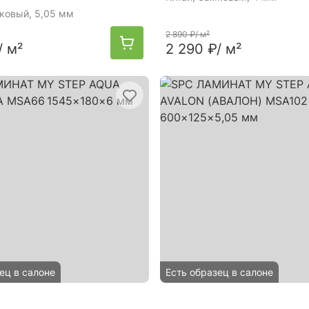
мковый, 5,05 мм
2 890 ₽
/ м²
/ м²
2 290 ₽
/ м²
ец в салоне
Есть образец в салоне