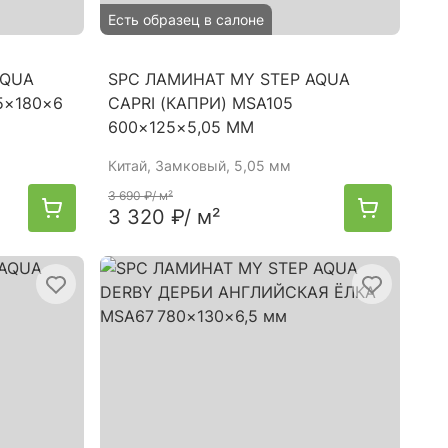
Есть образец в салоне
AQUA
SPC ЛАМИНАТ MY STEP AQUA
5×180×6
CAPRI (КАПРИ) MSA105
600×125×5,05 ММ
Китай
, Замковый, 5,05 мм
3 690 ₽
/ м²
3 320 ₽
/ м²