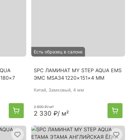
Есть образец в салоне
AQUA
SPC ЛАМИНАТ MY STEP AQUA EMS
180×7
ЭМС MSA34 1220×151×4 ММ
Китай
, Замковый, 4 мм
2 890 ₽
/ м²
2 330 ₽
/ м²