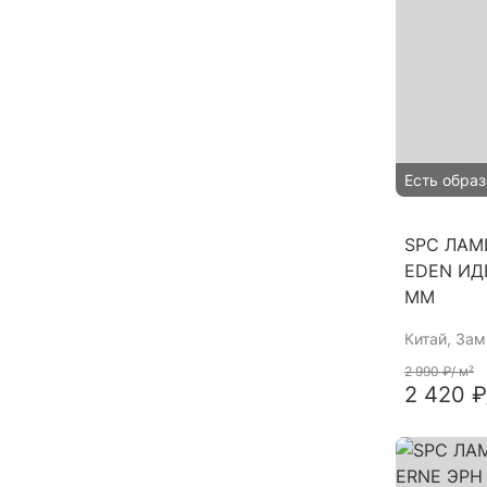
Есть образ
SPC ЛАМ
EDEN ИД
ММ
Китай
, За
2 990 ₽
/ м²
2 420 ₽