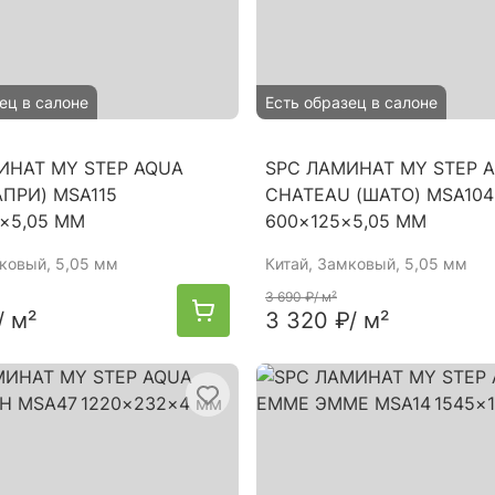
ец в салоне
Есть образец в салоне
ИНАТ MY STEP AQUA
SPC ЛАМИНАТ MY STEP 
АПРИ) MSA115
CHATEAU (ШАТО) MSA10
9×5,05 ММ
600×125×5,05 ММ
мковый, 5,05 мм
Китай
, Замковый, 5,05 мм
3 690 ₽
/ м²
/ м²
3 320 ₽
/ м²