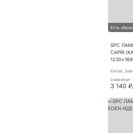
Есть образ
SPC ЛАМ
CAPRI (К
1230×16
Китай
, За
3 490 ₽
/ м²
3 140 ₽