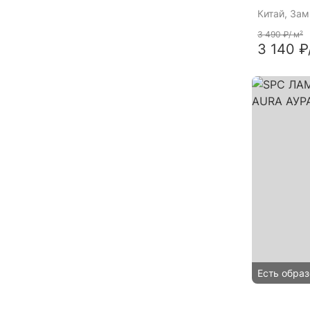
Китай
, За
3 490 ₽
/ м²
3 140 ₽
Есть образ