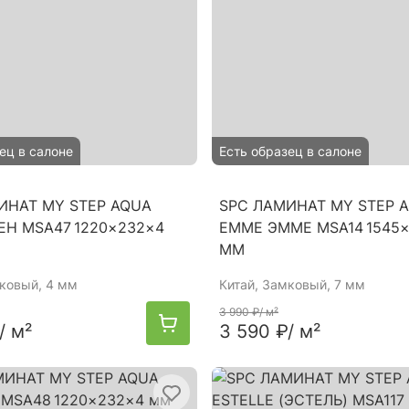
ец в салоне
Есть образец в салоне
ИНАТ MY STEP AQUA
SPC ЛАМИНАТ MY STEP 
ЕН MSA47 1220×232×4
EMME ЭММЕ MSA14 1545×
ММ
мковый, 4 мм
Китай
, Замковый, 7 мм
3 990 ₽
/ м²
/ м²
3 590 ₽
/ м²