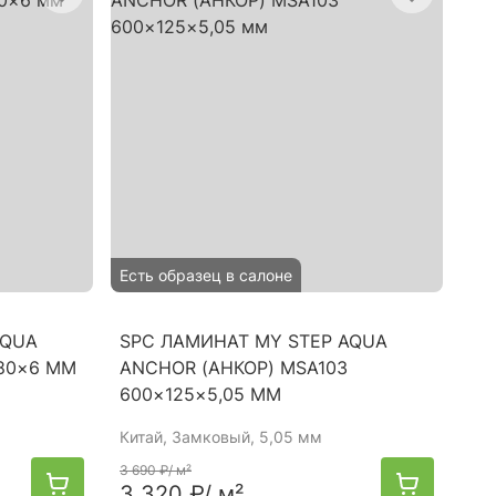
Есть образец в салоне
AQUA
SPC ЛАМИНАТ MY STEP AQUA
180×6 ММ
ANCHOR (АНКОР) MSA103
600×125×5,05 ММ
Китай
, Замковый, 5,05 мм
3 690 ₽
/ м²
3 320 ₽
/ м²