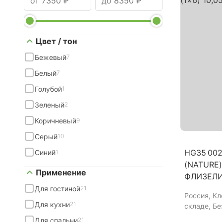
Цвет / тон
Бежевый
7
Белый
7
Голубой
1
Зеленый
2
Коричневый
9
Серый
10
HG35 00
Синий
1
(NATURE) 
Применение
ФЛИЗЕЛ
Для гостиной
21
Россия
, К
Для кухни
21
складе, Б
Для спальни
21