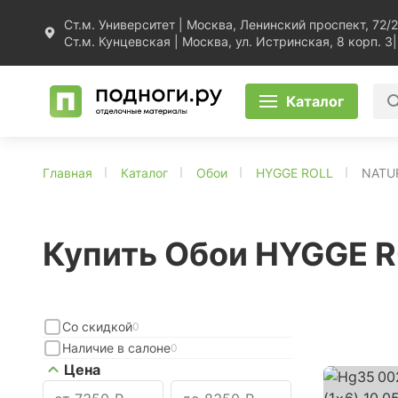
Ст.м. Университет | Москва, Ленинский проспект, 72/2
Ст.м. Кунцевская | Москва, ул. Истринская, 8 корп. 3
|
Каталог
Главная
Каталог
Обои
HYGGE ROLL
NATU
Купить Обои HYGGE 
Со скидкой
0
Наличие в салоне
0
Цена