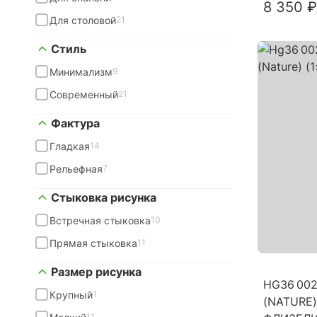
8 350 ₽
Для столовой
21
Стиль
Минимализм
9
Современный
21
Фактура
Гладкая
14
Рельефная
7
Стыковка рисунка
Встречная стыковка
10
Прямая стыковка
11
Размер рисунка
HG36 00
Крупный
1
(NATURE) 
11