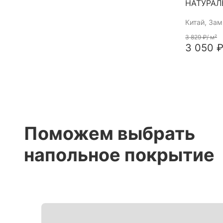
НАТУРА
Китай
, За
3 829 ₽
/ м²
3 050 ₽
Поможем выбрать
напольное покрытие