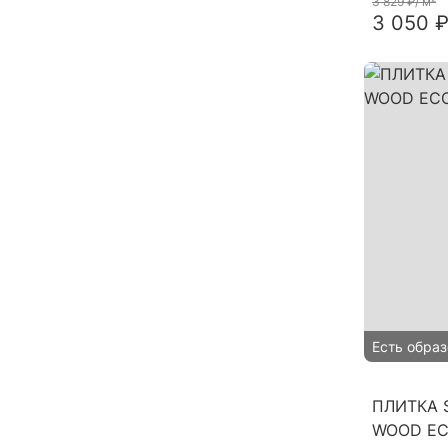
3 829 ₽
/ м²
3 050 ₽
Есть образ
ПЛИТКА S
WOOD EC