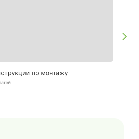
струкции по монтажу
Интерь
татей
9 статей