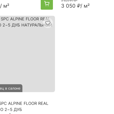
3 829 ₽
/ м²
/ м²
3 050 ₽
/ м²
ец в салоне
PC ALPINE FLOOR REAL
O 2−5 ДУБ