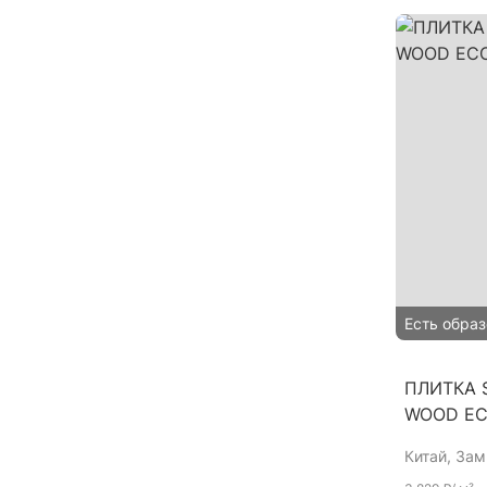
Есть образ
ПЛИТКА S
WOOD EC
Китай
, За