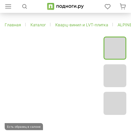
Главная
Каталог
Кварц-винил и LVT-плитка
ALPIN
Есть образец в салоне