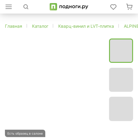
Главная
Каталог
Кварц-винил и LVT-плитка
ALPIN
Есть образец в салоне