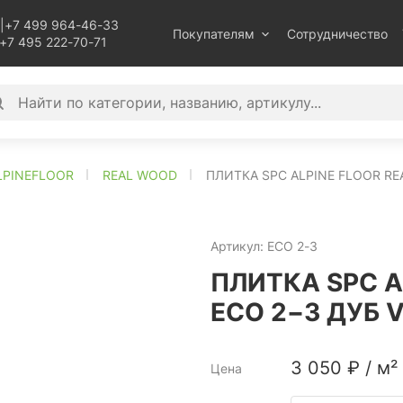
|
+7 499 964-46-33
Покупателям
Сотрудничество
+7 495 222-70-71
LPINEFLOOR
REAL WOOD
ПЛИТКА SPC ALPINE FLOOR R
Артикул:
ECO 2-3
ПЛИТКА SPC A
ECO 2−3 ДУБ
3 050
₽
/
м²
Цена