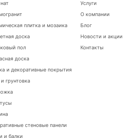
нат
Услуги
могранит
О компании
мическая плитка и мозаика
Блог
етная доска
Новости и акции
ковый пол
Контакты
асная доска
ка и декоративные покрытия
 и грунтовка
ложка
тусы
ина
ративные стеновые панели
и и балки