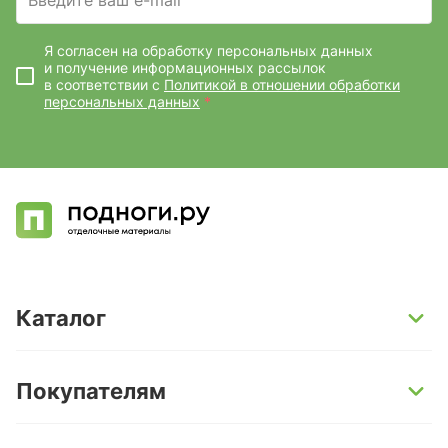
Введите ваш e-mail
Я согласен на обработку персональных данных
и получение информационных рассылок
в соответствии с
Политикой в отношении обработки
персональных данных
*
Каталог
SPC-ламинат
Покупателям
Кварц-винил и LVT-плитка
Инженерная доска
Способы оплаты