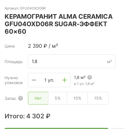
Артикул:
GFU04OXD06R
КЕРАМОГРАНИТ ALMA CERAMICA
GFU04OXD06R SUGAR-ЭФФЕКТ
60×60
2 390
₽
/
м²
Цена
Площадь
м²
1,8
м²
Нужно
1 уп.
упаковок
в 1 уп.
1,8
м²
Нет
5%
10%
15%
Запас
Итого:
4 302 ₽