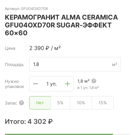
Артикул:
GFU04OXD70R
КЕРАМОГРАНИТ ALMA CERAMICA
GFU04OXD70R SUGAR-ЭФФЕКТ
60×60
2 390
₽
/
м²
Цена
Площадь
м²
1,8
м²
Нужно
1 уп.
упаковок
в 1 уп.
1,8
м²
Нет
5%
10%
15%
Запас
Итого:
4 302 ₽