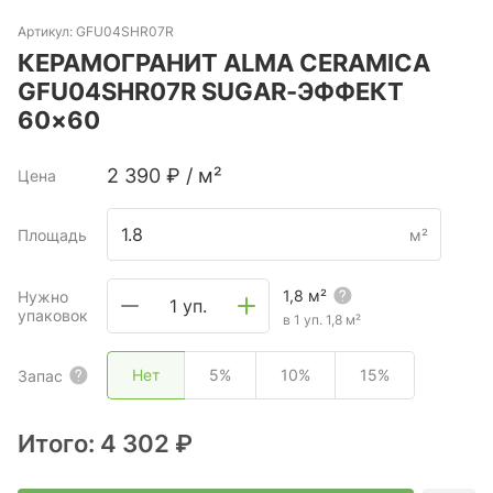
Артикул:
GFU04SHR07R
КЕРАМОГРАНИТ ALMA CERAMICA
GFU04SHR07R SUGAR-ЭФФЕКТ
60×60
2 390
₽
/
м²
Цена
Площадь
м²
1,8
м²
Нужно
1 уп.
упаковок
в 1 уп.
1,8
м²
Нет
5%
10%
15%
Запас
Итого:
4 302 ₽