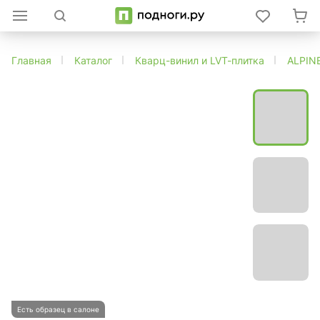
Главная
Каталог
Кварц-винил и LVT-плитка
ALPIN
Есть образец в салоне