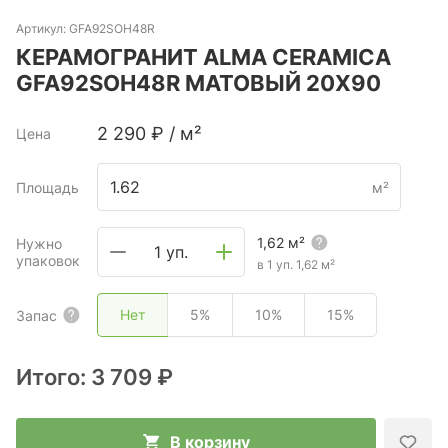
Артикул:
GFA92SOH48R
КЕРАМОГРАНИТ ALMA CERAMICA
GFA92SOH48R МАТОВЫЙ 20X90
2 290
₽
/
м²
Цена
Площадь
м²
1,62
м²
Нужно
1 уп.
упаковок
в 1 уп.
1,62
м²
Нет
5%
10%
15%
Запас
Итого:
3 709 ₽
В корзину