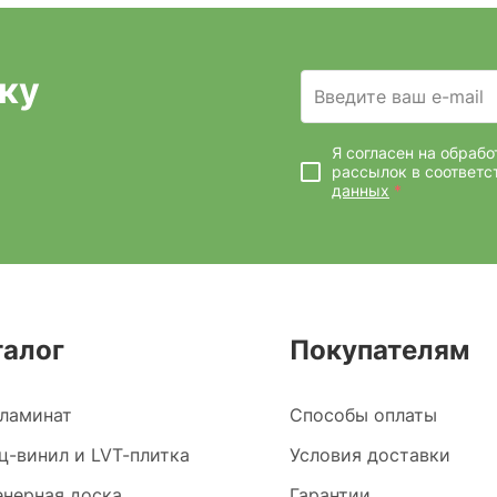
ку
Введите ваш e-mail
Я согласен на обраб
рассылок
в соответс
данных
*
талог
Покупателям
ламинат
Способы оплаты
ц-винил и LVT-плитка
Условия доставки
нерная доска
Гарантии