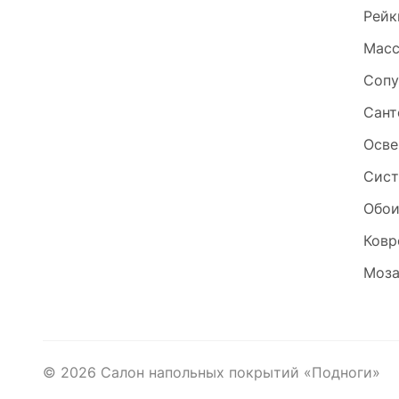
Рейк
Масс
Сопу
Сант
Осве
Сист
Обо
Ковр
Моза
©
2026
Салон напольных покрытий «Подноги»