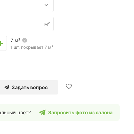
м²
7
м²
1 шт. покрывает
7
м²
Задать вопрос
альный цвет?
Запросить фото из салона