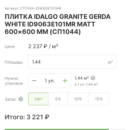
Артикул:
СП1044-ID9063E101MR
ПЛИТКА IDALGO GRANITE GERDA
WHITE ID9063E101MR MATT
600×600 ММ (СП1044)
2 237
₽
/
м²
Цена
Площадь
м²
1,44
м²
Нужно
1 уп.
упаковок
в 1 уп.
1,44
м²
Нет
5%
10%
15%
Запас
Итого:
3 221 ₽