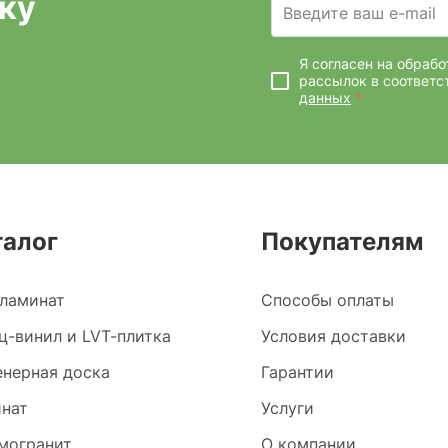
ку
Введите ваш e-mail
Я согласен на обраб
рассылок
в соответс
данных
*
талог
Покупателям
ламинат
Способы оплаты
ц-винил и LVT-плитка
Условия доставки
нерная доска
Гарантии
нат
Услуги
могранит
О компании