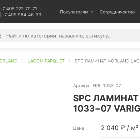
+7 495 222-70-71
Покупателям
Сотрудничество
|
+7 499 964-46-33
ORLAND
LAGOM PARQUET
SPC ЛАМИНАТ NORLAND LAGO
Артикул:
NRL-1033-07
SPC ЛАМИНАТ
1033−07 VARI
2 040
₽
/
м²
Цена