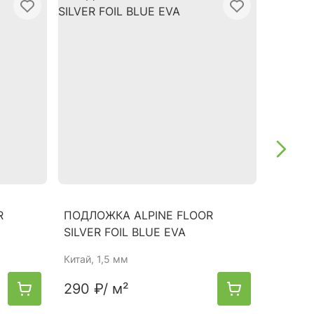
R
ПОДЛОЖКА ALPINE FLOOR
ПОДЛО
SILVER FOIL BLUE EVA
PRO 1,
Китай
, 1,5 мм
Китай
, 
290 ₽
/ м²
300 ₽