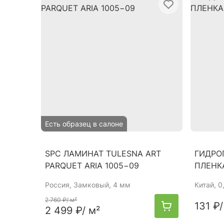
Есть образец в салоне
SPC ЛАМИНАТ TULESNA ART
ГИДРО
PARQUET ARIA 1005−09
ПЛЕНКА
Россия
, Замковый, 4 мм
Китай
, 
2 760 ₽
/ м²
131 ₽
/
2 499 ₽
/ м²