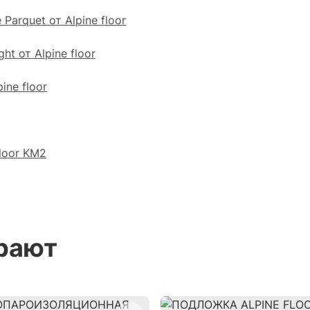
arquet от Alpine floor
t от Alpine floor
ine floor
loor KM2
рают