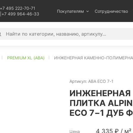
+7 495 222-70-71
Покупателям
Сотрудничество
|
+7 499 964-46-33
PREMIUM XL (ABA)
ИНЖЕНЕРНАЯ КАМЕННО-ПОЛИМЕРНАЯ 
Артикул:
ABA ECO 7-1
ИНЖЕНЕРНАЯ
ПЛИТКА ALPIN
ECO 7−1 ДУБ 
4 335
₽
/
м²
Цена