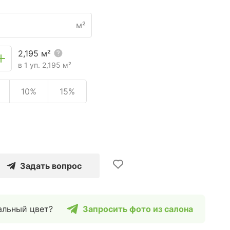
м²
2,195
м²
в 1 уп.
2,195
м²
10%
15%
Задать вопрос
альный цвет?
Запросить фото из салона