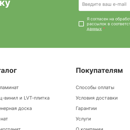
ку
Введите ваш e-mail
Я согласен на обраб
рассылок
в соответс
данных
*
талог
Покупателям
ламинат
Способы оплаты
ц-винил и LVT-плитка
Условия доставки
нерная доска
Гарантии
нат
Услуги
могранит
О компании