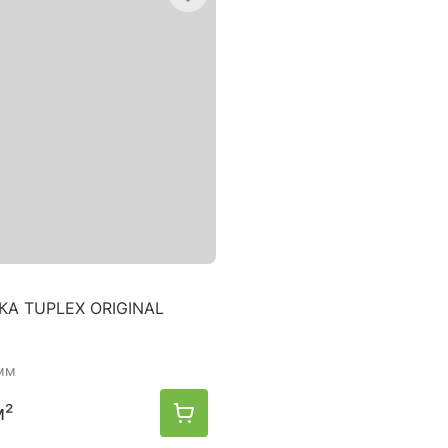
А TUPLEX ORIGINAL
 мм
м²