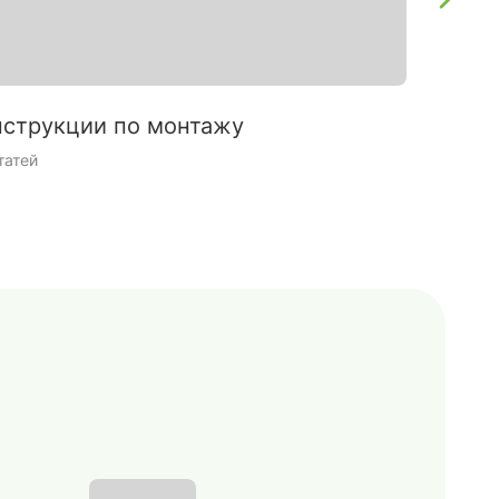
струкции по монтажу
Интерь
татей
9 статей