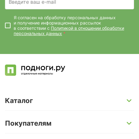
Введите ваш e-mail
Я согласен на обработку персональных данных
и получение информационных рассылок
в соответствии с
Политикой в отношении обработки
персональных данных
*
Каталог
SPC-ламинат
Покупателям
Кварц-винил и LVT-плитка
Инженерная доска
Способы оплаты