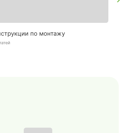
струкции по монтажу
Интерь
татей
9 статей