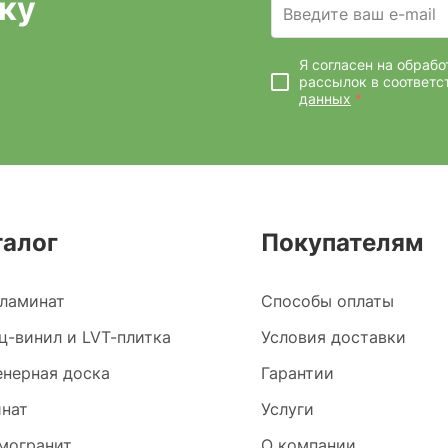
ку
Введите ваш e-mail
Я согласен на обраб
рассылок
в соответс
данных
*
талог
Покупателям
ламинат
Способы оплаты
ц-винил и LVT-плитка
Условия доставки
нерная доска
Гарантии
нат
Услуги
могранит
О компании