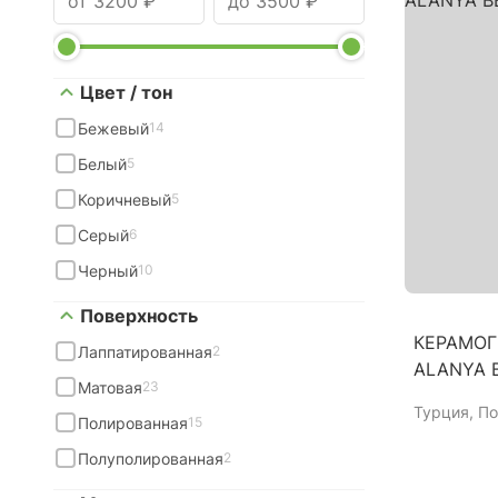
Цвет / тон
Бежевый
14
Белый
5
Коричневый
5
Серый
6
Черный
10
Поверхность
КЕРАМОГ
Лаппатированная
2
ALANYA B
Матовая
23
Турция
, П
Полированная
15
Полуполированная
2