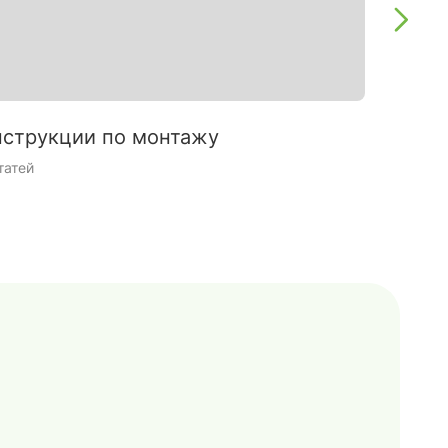
струкции по монтажу
Интерь
татей
9 статей