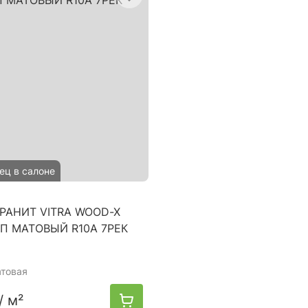
ец в салоне
РАНИТ VITRA WOOD-X
УП МАТОВЫЙ R10A 7РЕК
атовая
/ м²