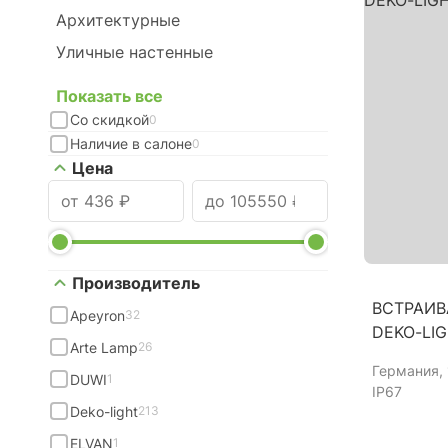
Архитектурные
Уличные настенные
Показать все
Со скидкой
0
Наличие в салоне
0
Цена
Производитель
ВСТРАИВ
Apeyron
32
DEKO-LIG
Arte Lamp
26
Германия
,
DUWI
1
IP67
Deko-light
213
ELVAN
1