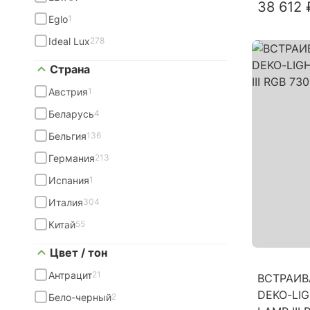
38 612 
Eglo
1
Ideal Lux
278
Страна
Австрия
1
Беларусь
4
Бельгия
136
Германия
213
Испания
1
Италия
304
Китай
55
Цвет / тон
Антрацит
21
ВСТРАИВ
DEKO-LIG
Бело-черный
2