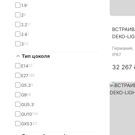
1.9
1
2
8
2.2
11
ВСТРАИВ
2.6
1
DEKO-LIG
3
23
Германия
,
IP67
Тип цоколя
E14
10
32 267 
E27
282
G5.3
3
G9
56
GU5.3
1
GU10
116
GX53
33