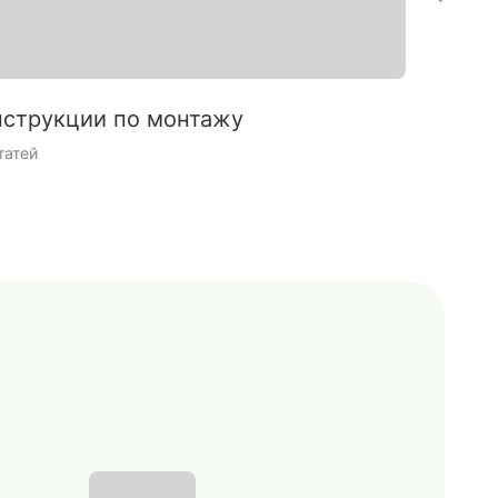
струкции по монтажу
Интерь
татей
9 статей