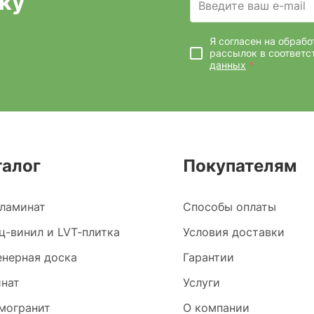
ку
Введите ваш e-mail
Я согласен на обраб
рассылок
в соответс
данных
*
талог
Покупателям
ламинат
Способы оплаты
ц-винил и LVT-плитка
Условия доставки
нерная доска
Гарантии
нат
Услуги
могранит
О компании