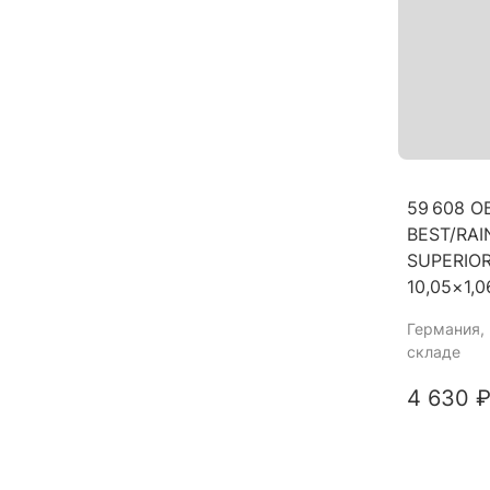
59 608 
BEST/RAI
SUPERIOR
10,05×1
Германия
,
складе
4 630 ₽