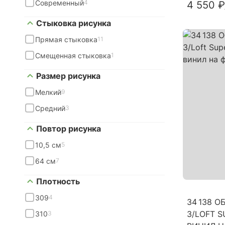
Современный
4
4 550 ₽
Стыковка рисунка
Прямая стыковка
11
Смещенная стыковка
1
Размер рисунка
Мелкий
9
Средний
3
Повтор рисунка
10,5 см
5
64 см
7
Плотность
309
4
34 138 
3/LOFT SU
310
3