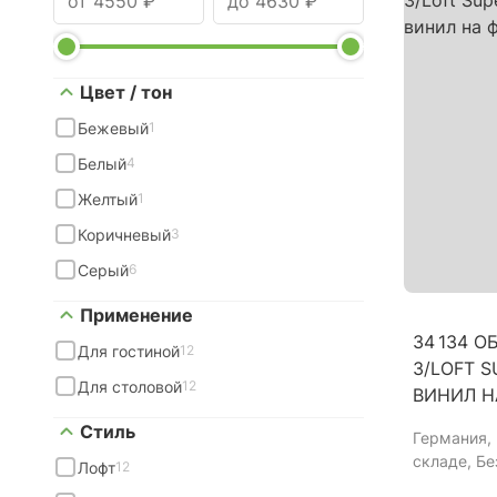
Цвет / тон
Бежевый
1
Белый
4
Желтый
1
Коричневый
3
Серый
6
Применение
34 134 
Для гостиной
12
3/LOFT SU
Для столовой
12
ВИНИЛ Н
Стиль
Германия
,
складе, Б
Лофт
12