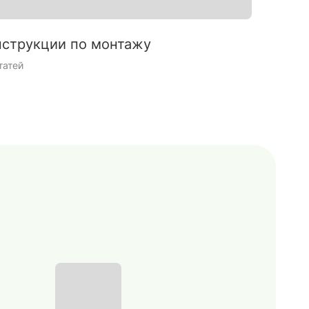
струкции по монтажу
Интерь
татей
9 статей