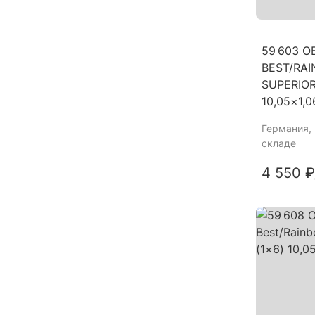
59 603 
BEST/RAI
SUPERIOR
10,05×1
Германия
,
складе
4 550 ₽