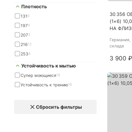
Плотность
30 356 
131
6
(1×6) 10
197
9
НА ФЛИЗ
207
3
Германия
,
216
12
складе
253
4
3 900 ₽
Устойчивость к мытью
Супер моющиеся
18
Устойчивость к трению
16
Сбросить фильтры