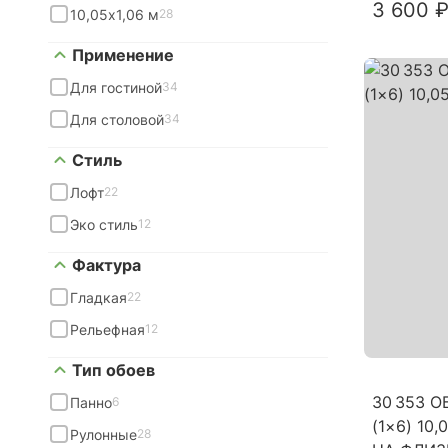
3 600 ₽
10,05х1,06 м
28
Применение
Для гостиной
34
Для столовой
34
Стиль
Лофт
22
Эко стиль
12
Фактура
Гладкая
22
Рельефная
12
Тип обоев
30 353 
Панно
6
(1×6) 10
Рулонные
28