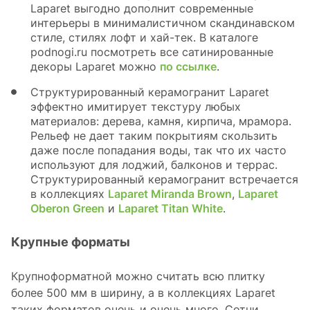
Laparet выгодно дополнит современные
интерьеры в минималистичном скандинавском
стиле, стилях лофт и хай-тек. В каталоге
podnogi.ru посмотреть все сатинированные
декоры Laparet можно
по ссылке
.
Структурированный керамогранит Laparet
эффектно имитирует текстуру любых
материалов: дерева, камня, кирпича, мрамора.
Рельеф не дает таким покрытиям скользить
даже после попадания воды, так что их часто
используют для лоджий, балконов и террас.
Структурированный керамогранит встречается
в коллекциях
Laparet Miranda Brown
,
Laparet
Oberon Green
и
Laparet Titan White
.
Крупные форматы
Крупноформатной можно считать всю плитку
более 500 мм в ширину, а в коллекциях Laparet
таких форматов очень и очень много. Сотни