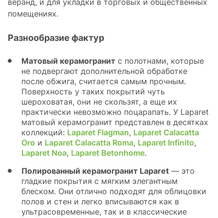
веранд, и для укладки в торговых и общественных
помещениях.
Разнообразие фактур
Матовый керамогранит
c полотнами, которые
не подвергают дополнительной обработке
после обжига, считается самым прочным.
Поверхность у таких покрытий чуть
шероховатая, они не скользят, а еще их
практически невозможно поцарапать. У Laparet
матовый керамогранит представлен в десятках
коллекций:
Laparet Flagman
,
Laparet Calacatta
Oro
и
Laparet Calacatta Romа
,
Laparet Infinito
,
Laparet Noa
,
Laparet Betonhome
.
Полированный керамогранит Laparet
— это
гладкие покрытия с мягким элегантным
блеском. Они отлично подходят для облицовки
полов и стен и легко вписываются как в
ультрасовременные, так и в классические