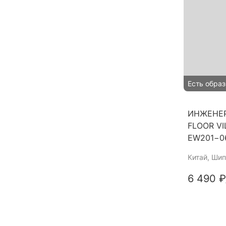
Есть образ
ИНЖЕНЕР
FLOOR V
EW201−0
Китай
, Шип
6 490 ₽