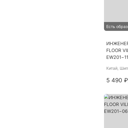
Есть образ
ИНЖЕНЕР
FLOOR V
EW201−1
Китай
, Шип
5 490 ₽