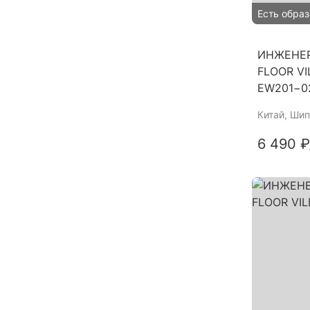
Есть образ
ИНЖЕНЕР
FLOOR V
EW201−0
Китай
, Шип
6 490 ₽