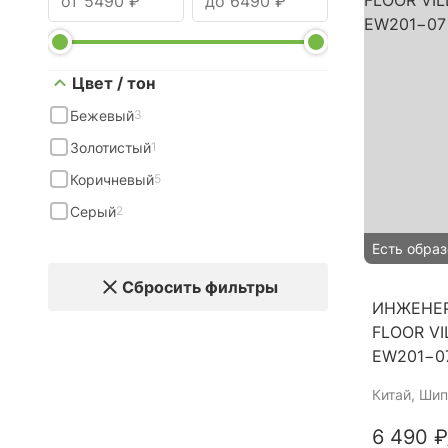
Цвет / тон
Бежевый
3
Золотистый
1
Коричневый
5
Серый
2
Есть образ
Сбросить фильтры
ИНЖЕНЕР
FLOOR V
EW201−0
Китай
, Шип
6 490 ₽