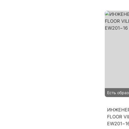
Есть образ
ИНЖЕНЕР
FLOOR V
EW201−1