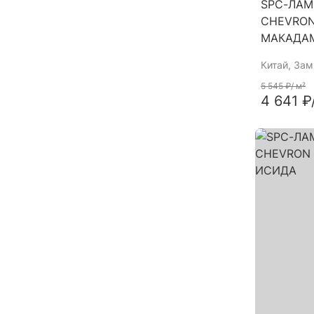
SPC-ЛАМ
CHEVRON
МАКАДА
Китай
, За
5 545 ₽
/ м²
4 641 ₽