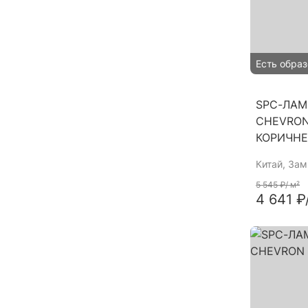
Есть образ
SPC-ЛАМ
CHEVRON
КОРИЧН
Китай
, За
5 545 ₽
/ м²
4 641 ₽