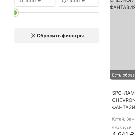
Сбросить фильтры
Есть образ
SPC-ЛАМ
CHEVRON
ФАНТАЗ
Китай
, За
5 545 ₽
/ м²
4 641 ₽