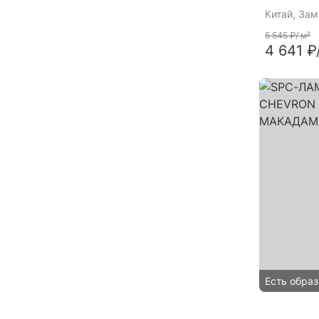
Китай
, За
5 545 ₽
/ м²
4 641 ₽
Есть образ