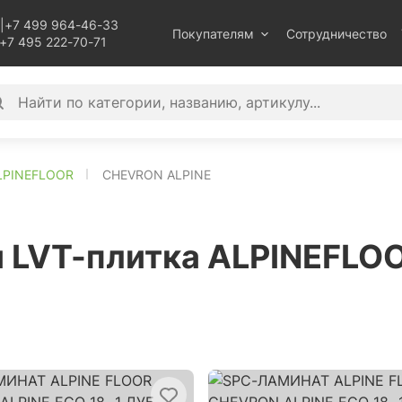
|
+7 499 964-46-33
Покупателям
Сотрудничество
+7 495 222-70-71
LPINEFLOOR
CHEVRON ALPINE
и LVT-плитка ALPINEFL