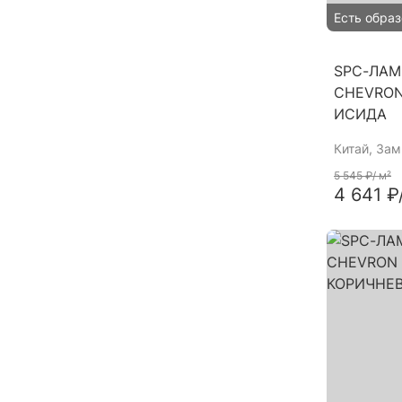
Есть образ
SPC-ЛАМ
CHEVRON
ИСИДА
Китай
, За
5 545 ₽
/ м²
4 641 ₽