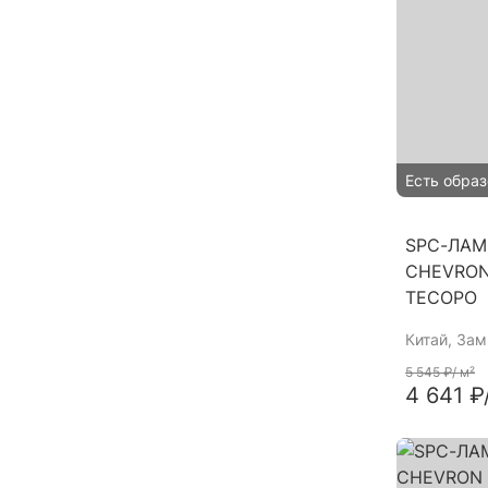
Есть образ
SPC-ЛАМ
CHEVRON
ТЕСОРО
Китай
, За
5 545 ₽
/ м²
4 641 ₽