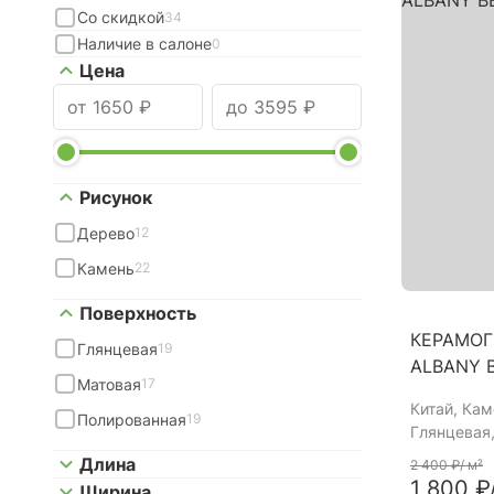
Со скидкой
34
Наличие в салоне
0
Цена
Рисунок
Дерево
12
Камень
22
Поверхность
КЕРАМОГ
Глянцевая
19
ALBANY 
Матовая
17
Китай
, Ка
Полированная
19
Глянцевая,
Длина
2 400 ₽
/ м²
1 800 ₽
Ширина