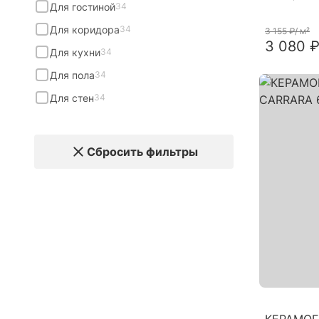
Для гостиной
34
Для коридора
34
3 155 ₽
/ м²
3 080 ₽
Для кухни
34
Для пола
34
Для стен
34
Сбросить фильтры