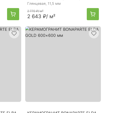
Глянцевая, 11,5 мм
2 770 ₽
/ м²
2 643 ₽
/ м²