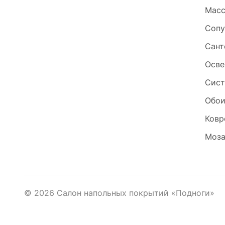
Масс
Сопу
Сант
Осве
Сист
Обо
Ковр
Моза
©
2026
Салон напольных покрытий «Подноги»