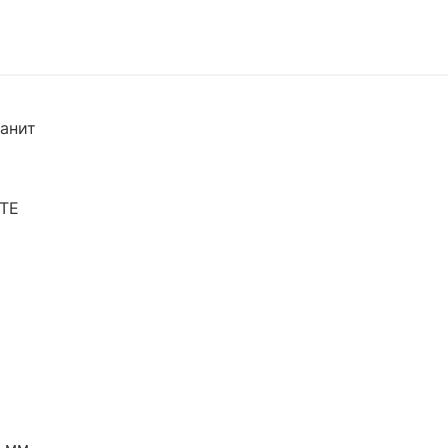
анит
TE