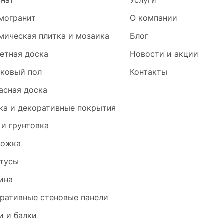
нат
Услуги
могранит
О компании
мическая плитка и мозаика
Блог
етная доска
Новости и акции
ковый пол
Контакты
асная доска
ка и декоративные покрытия
 и грунтовка
ложка
тусы
ина
ративные стеновые панели
и и балки