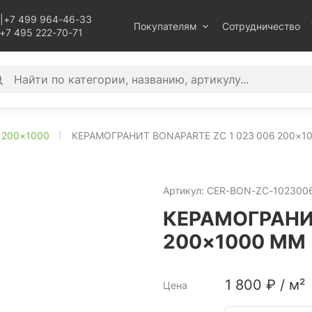
|
+7 499 964-46-33
Покупателям
Сотрудничество
+7 495 222-70-71
200×1000
КЕРАМОГРАНИТ BONAPARTE ZC 1 023 006 200×1
Артикул:
CER-BON-ZC-102300
КЕРАМОГРАНИТ
200×1000 ММ
1 800
₽
/
м²
Цена