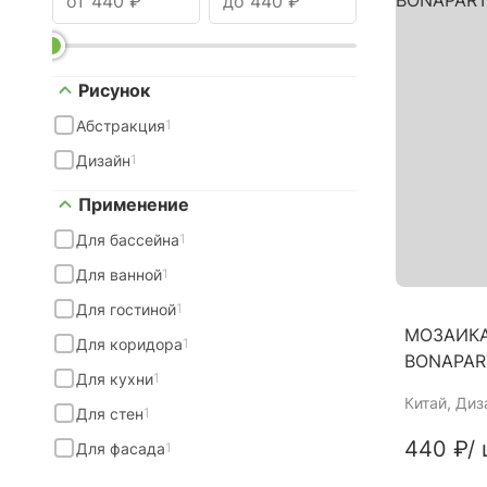
Рисунок
Абстракция
1
Дизайн
1
Применение
Для бассейна
1
Для ванной
1
Для гостиной
1
МОЗАИКА
Для коридора
1
BONAPAR
Для кухни
1
Китай
, Диз
Для стен
1
440 ₽
/ 
Для фасада
1