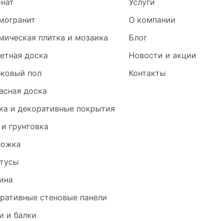
нат
Услуги
могранит
О компании
мическая плитка и мозаика
Блог
етная доска
Новости и акции
ковый пол
Контакты
асная доска
ка и декоративные покрытия
 и грунтовка
ложка
тусы
ина
ративные стеновые панели
и и балки