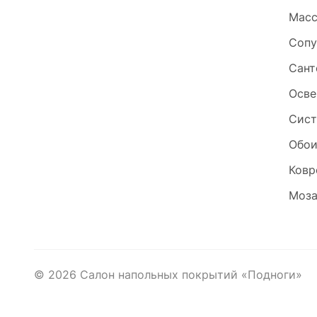
Масс
Сопу
Сант
Осве
Сист
Обо
Ковр
Моза
©
2026
Салон напольных покрытий «Подноги»