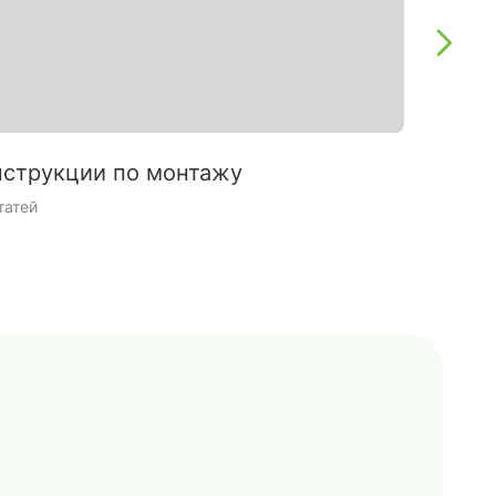
струкции по монтажу
Интерь
татей
9 статей