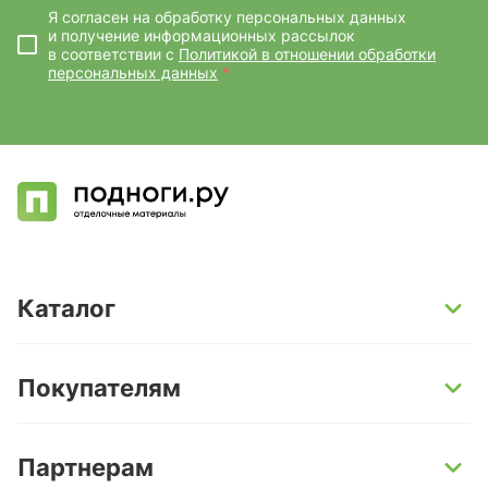
Я согласен на обработку персональных данных
и получение информационных рассылок
в соответствии с
Политикой в отношении обработки
персональных данных
*
Каталог
SPC-ламинат
Покупателям
Кварц-винил и LVT-плитка
Инженерная доска
Способы оплаты
Партнерам
Ламинат
Условия доставки