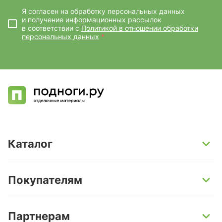
Я согласен на обработку персональных данных
и получение информационных рассылок
в соответствии с
Политикой в отношении обработки
персональных данных
*
Каталог
SPC-ламинат
Покупателям
Кварц-винил и LVT-плитка
Инженерная доска
Способы оплаты
Партнерам
Ламинат
Условия доставки