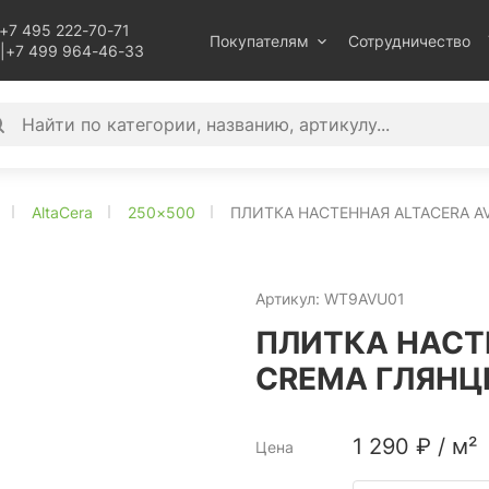
+7 495 222-70-71
Покупателям
Сотрудничество
|
+7 499 964-46-33
AltaCera
250×500
ПЛИТКА НАСТЕННАЯ ALTACERA A
Артикул:
WT9AVU01
ПЛИТКА НАСТ
CREMA ГЛЯНЦ
1 290
₽
/
м²
Цена