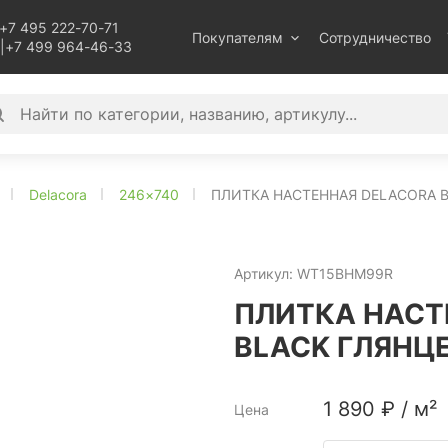
+7 495 222-70-71
Покупателям
Сотрудничество
|
+7 499 964-46-33
Delacora
246×740
ПЛИТКА НАСТЕННАЯ DELACORA B
Артикул:
WT15BHM99R
ПЛИТКА НАСТ
BLACK ГЛЯНЦЕ
1 890
₽
/
м²
Цена