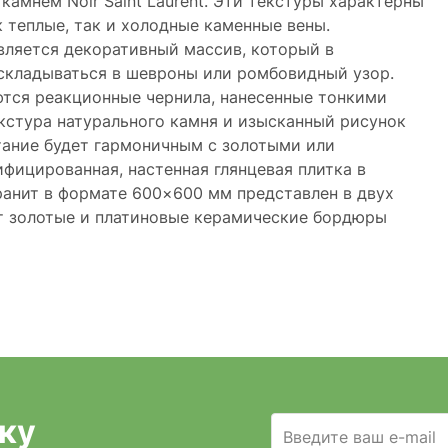
амнем Noir Saint Laurent. Эти текстуры характерны
 теплые, так и холодные каменные вены.
ляется декоративный массив, который в
складываться в шевроны или ромбовидный узор.
тся реакционные чернила, нанесенные тонкими
кстура натурального камня и изысканный рисунок
тание будет гармоничным с золотыми или
фицированная, настенная глянцевая плитка в
анит в формате 600×600 мм представлен в двух
ют золотые и платиновые керамические бордюры
ку
Введите ваш e-mail