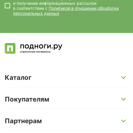
и получение информационных рассылок
в соответствии с
Политикой в отношении обработки
персональных данных
*
Каталог
SPC-ламинат
Покупателям
Кварц-винил и LVT-плитка
Инженерная доска
Способы оплаты
Партнерам
Ламинат
Условия доставки