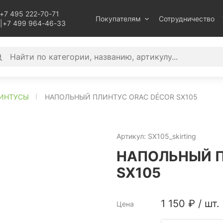
+7 495 222-70-71
Покупателям
Сотрудничество
|
+7 499 964-46-33
ИНТУСЫ
НАПОЛЬНЫЙ ПЛИНТУС ORAC DÉCOR SX105
Артикул:
SX105_skirting
НАПОЛЬНЫЙ П
SX105
1 150
₽
/
шт.
Цена