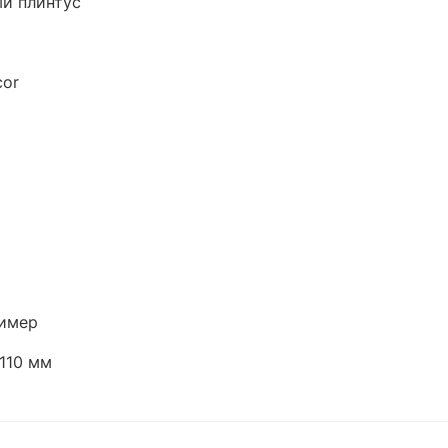
й плинтус
or
имер
110 мм