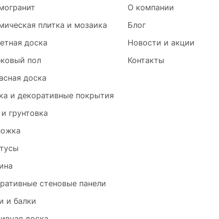
могранит
О компании
мическая плитка и мозаика
Блог
етная доска
Новости и акции
ковый пол
Контакты
асная доска
ка и декоративные покрытия
 и грунтовка
ложка
тусы
ина
ративные стеновые панели
и и балки
ивная доска