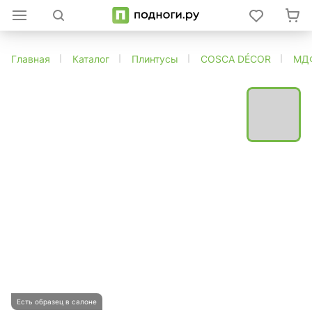
Главная
Каталог
Плинтусы
COSCA DÉCOR
МД
Есть образец в салоне