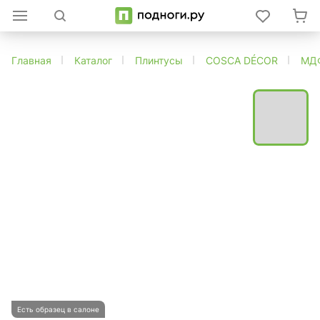
Главная
Каталог
Плинтусы
COSCA DÉCOR
МД
Есть образец в салоне