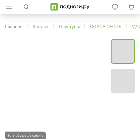
Главная
Каталог
Плинтусы
COSCA DÉCOR
МД
Есть образец в салоне